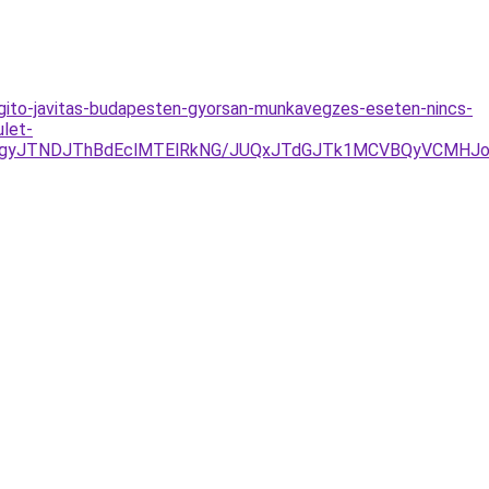
gito-javitas-budapesten-gyorsan-munkavegzes-eseten-nincs-
ulet-
JTgyJTNDJThBdEclMTElRkNG/JUQxJTdGJTk1MCVBQyVCMH