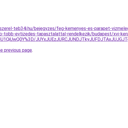
-szerel-teb34j.hu/bejegyzes/feg-kemenyes-es-parapet-vizmele
relo-tobb-evtizedes-tapasztalattal-rendelkezik/budapest/xvi-ker
5SSU1QiUwQ0Y%3D/JUYxJUEzJURCJUNDJTkyJUFDJTAxJUJG
he previous page
.