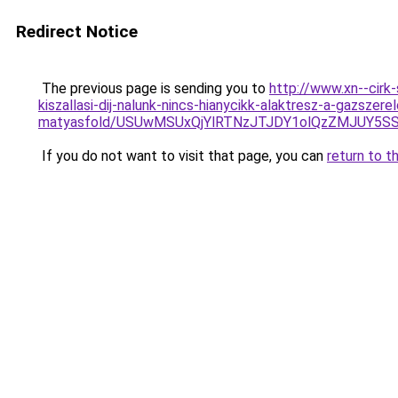
Redirect Notice
The previous page is sending you to
http://www.xn--cirk
kiszallasi-dij-nalunk-nincs-hianycikk-alaktresz-a-gazsze
matyasfold/USUwMSUxQjYlRTNzJTJDY1olQzZMJUY
If you do not want to visit that page, you can
return to t